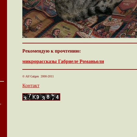
Рекомендую к прочтению:
микрорассказы Габриеле Романьоли
© Alf Galgen 2000-20
11
Контакт
,