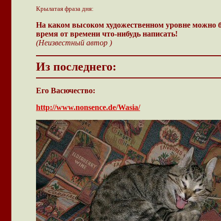
Крылатая фраза дня:
На каком высоком художественном уровне можно б
время от времени что-нибудь написать!
(Неизвестный автор )
Из последнего:
Его Васючество:
http://www.nonsence.de/Wasia/